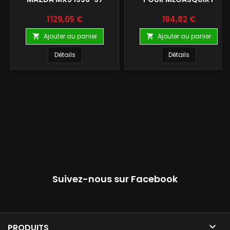
Prix
Prix
1 129,05 €
194,82 €
Ajouter au panier
Ajouter au panier


Détails
Détails
Suivez-nous sur Facebook

PRODUITS