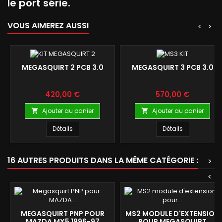
le port série.
VOUS AIMEREZ AUSSI
<
>
MEGASQUIRT 2 PCB 3.0
MEGASQUIRT 3 PCB 3.0
Prix
Prix
420,00 €
570,00 €
Ajouter au panier
Ajouter au panier


Détails
Détails
16 AUTRES PRODUITS DANS LA MÊME CATÉGORIE :
>
<
MEGASQUIRT PNP POUR
MS2 MODULE D'EXTENSION
MAZDA MX5 1996-97
POUR MEGASQUIRT