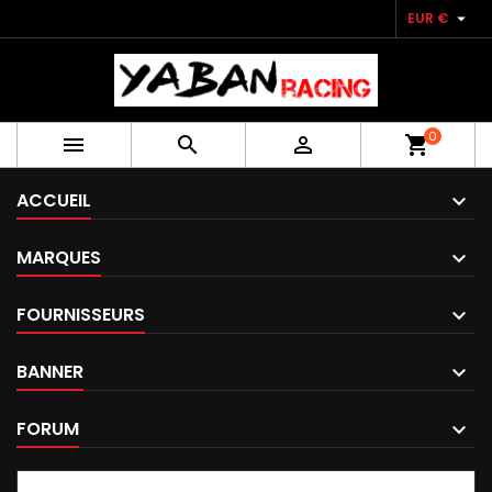

EUR €
0



shopping_cart
ACCUEIL
MARQUES
FOURNISSEURS
BANNER
FORUM