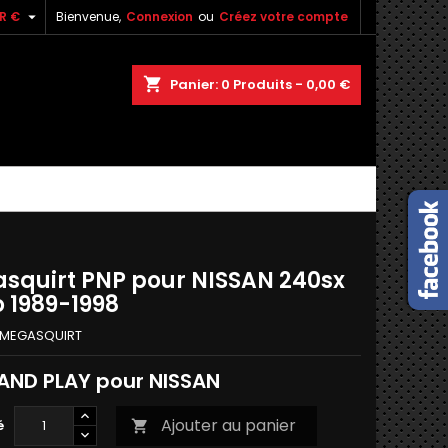

R €
Bienvenue,
Connexion
ou
Créez votre compte
shopping_cart
Panier:
0
Produits - 0,00 €
squirt PNP pour NISSAN 240sx
o 1989-1998
MEGASQUIRT
AND PLAY pour NISSAN
Ajouter au panier
é
