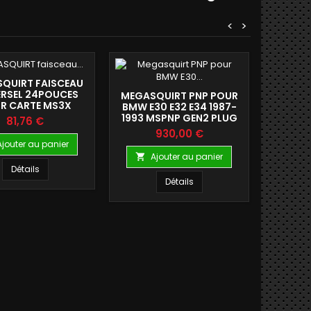
<
>
QUIRT FAISCEAU
ERSEL 24POUCES
MEGASQUIRT PNP POUR
MEGA
R CARTE MS3X
BMW E30 E32 E34 1987-
FAISC
1993 MSPNP GEN2 PLUG
Prix
81,76 €
AND PLAY ECU
Prix
930,00 €
Ajouter au panier
Ajouter au panier
A


Détails
Détails