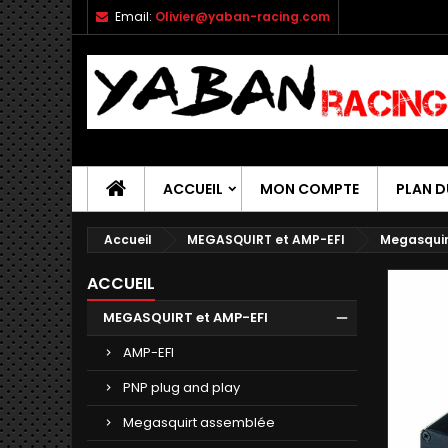
Email:
Olivier@yaban-racing.com
ACCUEIL
MON COMPTE
PLAN D
Accueil
MEGASQUIRT et AMP-EFI
Megasquir
ACCUEIL
MEGASQUIRT et AMP-EFI
AMP-EFI
PNP plug and play
Megasquirt assemblée