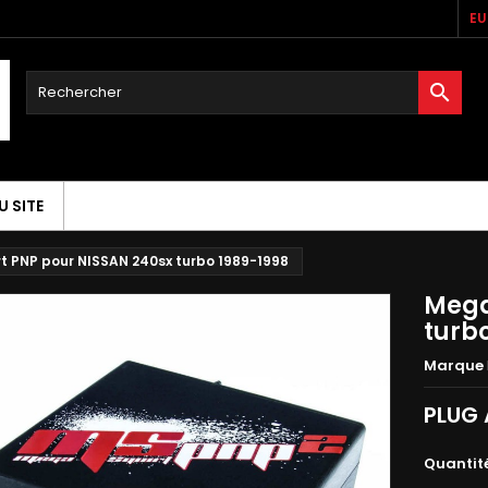
EU

U SITE
t PNP pour NISSAN 240sx turbo 1989-1998
Mega
turb
Marque
PLUG 
Quantit