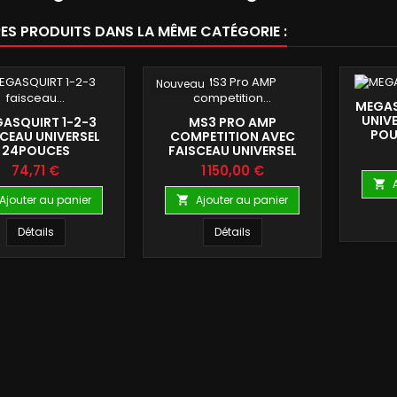
RES PRODUITS DANS LA MÊME CATÉGORIE :
Nouveau
MEGAS
UNIV
ASQUIRT 1-2-3
MS3 PRO AMP
POU
CEAU UNIVERSEL
COMPETITION AVEC
24POUCES
FAISCEAU UNIVERSEL
Prix
Prix
74,71 €
1 150,00 €

Ajouter au panier
Ajouter au panier

Détails
Détails