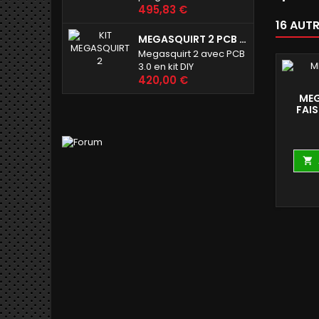
Prix
harnais long
495,83 €
16 AUT
MEGASQUIRT 2 PCB 3.0
Megasquirt 2 avec PCB
3.0 en kit DIY
Prix
420,00 €
MEG
FAIS
