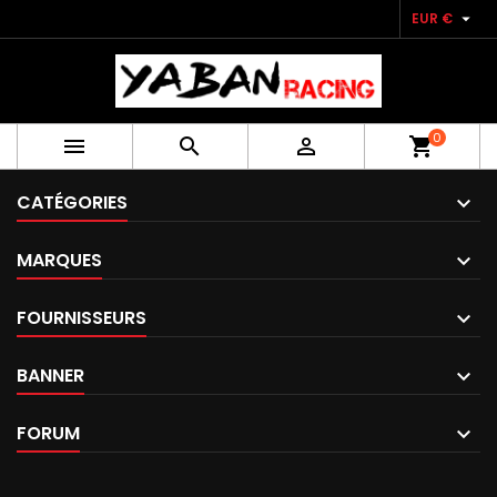

EUR €
0



shopping_cart
CATÉGORIES
MARQUES
FOURNISSEURS
BANNER
FORUM