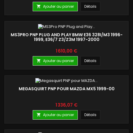
Ajouter au panier
Détails

MS3PRO PNP PLUG AND PLAY BMW E36 328I/M3 1996-
1999, E36/7 Z3/Z3M 1997-2000
Prix
1 610,00 €
Ajouter au panier
Détails

MEGASQUIRT PNP POUR MAZDA MX5 1999-00
Prix
1 336,07 €
Ajouter au panier
Détails
