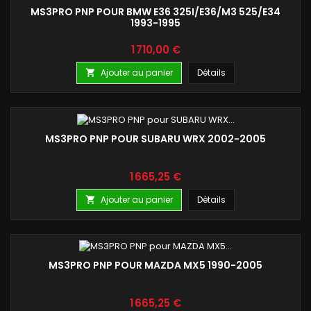
MS3PRO PNP POUR BMW E36 325I/E36/M3 525/E34
1993-1995
Prix
1 710,00 €
Ajouter au panier
Détails

MS3PRO PNP POUR SUBARU WRX 2002-2005
Prix
1 665,25 €
Ajouter au panier
Détails

MS3PRO PNP POUR MAZDA MX5 1990-2005
Prix
1 665,25 €