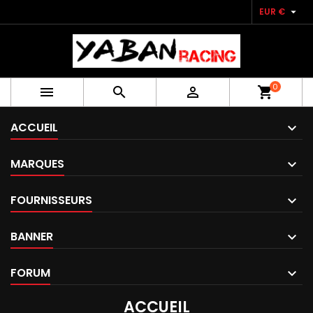

EUR €
0



shopping_cart
ACCUEIL
MARQUES
FOURNISSEURS
BANNER
FORUM
ACCUEIL