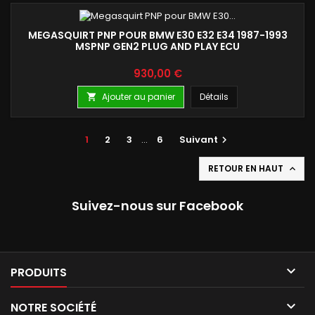
MEGASQUIRT PNP POUR BMW E30 E32 E34 1987-1993
MSPNP GEN2 PLUG AND PLAY ECU
Prix
930,00 €
Ajouter au panier
Détails

1
2
3
…
6
Suivant

RETOUR EN HAUT

Suivez-nous sur Facebook

PRODUITS

NOTRE SOCIÉTÉ