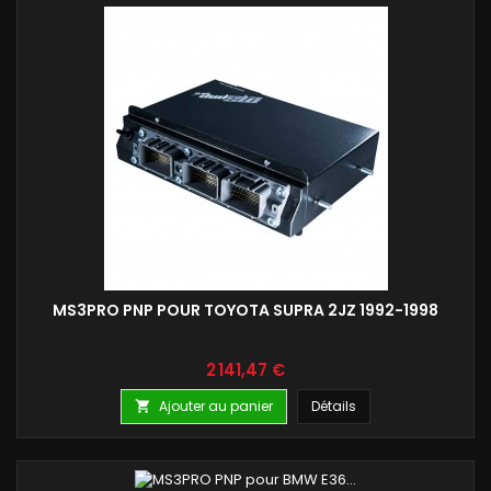
MS3PRO PNP POUR TOYOTA SUPRA 2JZ 1992-1998
Prix
2 141,47 €
Ajouter au panier
Détails
