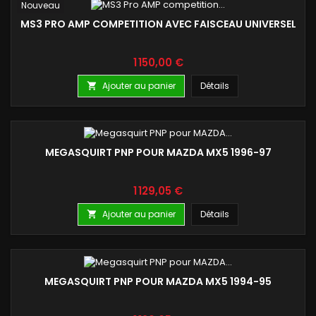
Nouveau
MS3 PRO AMP COMPETITION AVEC FAISCEAU UNIVERSEL
Prix
1 150,00 €
Ajouter au panier
Détails

MEGASQUIRT PNP POUR MAZDA MX5 1996-97
Prix
1 129,05 €
Ajouter au panier
Détails

MEGASQUIRT PNP POUR MAZDA MX5 1994-95