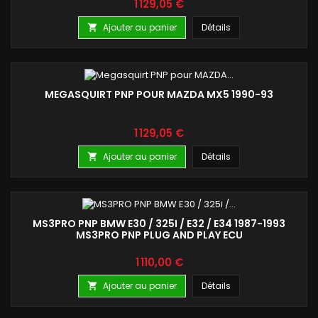
Prix
1 129,05 €
Ajouter au panier
Détails

MEGASQUIRT PNP POUR MAZDA MX5 1990-93
Prix
1 129,05 €
Ajouter au panier
Détails

MS3PRO PNP BMW E30 / 325I / E32 / E34 1987-1993
MS3PRO PNP PLUG AND PLAY ECU
Prix
1 110,00 €
Ajouter au panier
Détails
