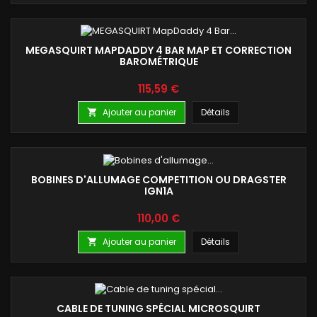
MEGASQUIRT MAPDADDY 4 BAR MAP ET CORRECTION
BAROMÉTRIQUE
Prix
115,59 €
Ajouter au panier
Détails

BOBINES D'ALLUMAGE COMPETITION OU DRAGSTER
IGN1A
Prix
110,00 €
Ajouter au panier
Détails

CABLE DE TUNING SPÉCIAL MICROSQUIRT