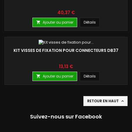
Prix
40,37 €
Ajouter au panier
Détails

KIT VISSES DE FIXATION POUR CONNECTEURS DB37
Prix
13,13 €
Ajouter au panier
Détails

RETOUR EN HAUT

Suivez-nous sur Facebook