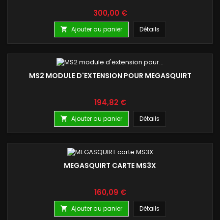
Prix
300,00 €
Ajouter au panier
Détails

MS2 MODULE D'EXTENSION POUR MEGASQUIRT
Prix
194,82 €
Ajouter au panier
Détails

MEGASQUIRT CARTE MS3X
Prix
160,09 €
Ajouter au panier
Détails
