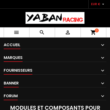

EUR €
0



shopping_cart
ACCUEIL
MARQUES
FOURNISSEURS
BANNER
FORUM
MODULES ET COMPOSANTS POUR