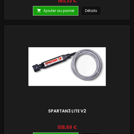
Prix
180,33 €
Ajouter au panier
Détails

SPARTAN3 LITE V2
Prix
108,69 €