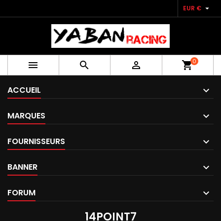

EUR €
0



shopping_cart
ACCUEIL
MARQUES
FOURNISSEURS
BANNER
FORUM
14POINT7