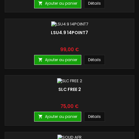
Ajouter au panier
Détails

LSU4.9 14POINT7
Prix
99,00 €
Ajouter au panier
Détails

SLC FREE 2
Prix
75,00 €
Ajouter au panier
Détails
