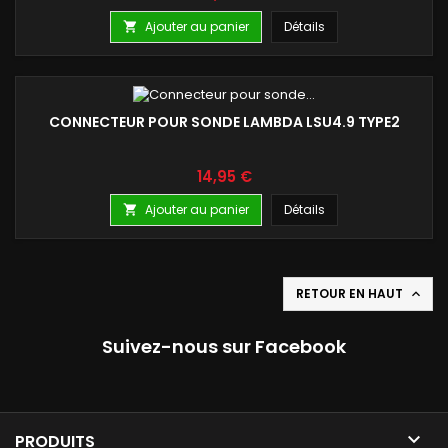
Ajouter au panier
Détails

CONNECTEUR POUR SONDE LAMBDA LSU4.9 TYPE2
Prix
14,95 €
Ajouter au panier
Détails

RETOUR EN HAUT

Suivez-nous sur Facebook

PRODUITS