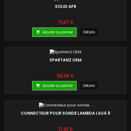
SOLID AFR
Prix
71,67 €
Ajouter au panier
Détails

SPARTAN2 OEM
Prix
55,00 €
Ajouter au panier
Détails

CONNECTEUR POUR SONDE LAMBDA LSU4.9
Prix
17,91 €