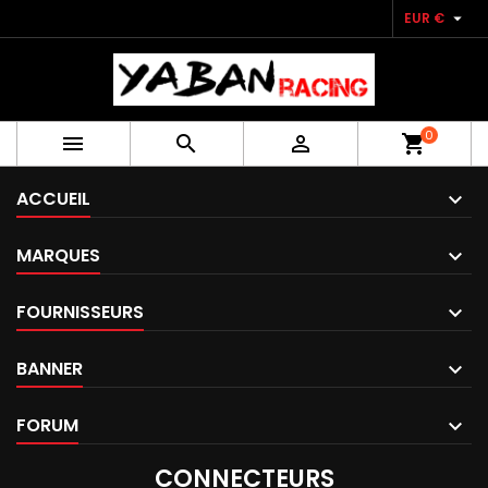

EUR €
0



shopping_cart
ACCUEIL
MARQUES
FOURNISSEURS
BANNER
FORUM
CONNECTEURS