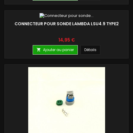
CONNECTEUR POUR SONDE LAMBDA LSU4.9 TYPE2
Prix
14,95 €
Ajouter au panier
Détails
