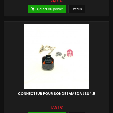
Prix
21,17 €
Ajouter au panier
Détails

CONNECTEUR POUR SONDE LAMBDA LSU4.9
Prix
17,91 €