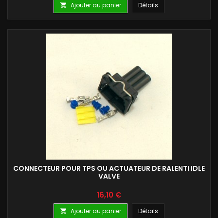
Ajouter au panier
Détails

CONNECTEUR POUR TPS OU ACTUATEUR DE RALENTI IDLE
VALVE
Prix
16,10 €
Ajouter au panier
Détails
