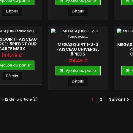
Ajouter au panier
Ajouter au panier


Détails
Détails
SQUIRT FAISCEAU
RSEL 8PIEDS POUR
MEGASQUIRT 1-2-3
MEGAS
CARTE MS3X
FAISCEAU UNIVERSEL
4
8PIEDS
C
Prix
144,49 €
B
Prix
134,45 €
Ajouter au panier
Ajouter au panier


Détails
Détails
1-12 de 15 article(s)
1
2
Suivant
