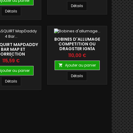
Ajouter au panier
Détails
Détails
BOBINES D'ALLUMAGE
COMPETITION OU
QUIRT MAPDADDY
DRAGSTER IGN1A
 BAR MAP ET
ORRECTION
Prix
110,00 €
AROMÉTRIQUE
Prix
115,59 €
Ajouter au panier

Ajouter au panier
Détails
Détails