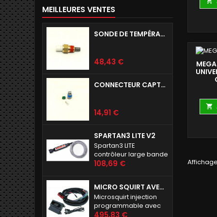

MEILLEURES VENTES
SONDE DE TEMPÉRATURE D'AIR D'ADMISSION IAT
Prix
48,43 €
MEGA
UNIVE
CONNECTEUR CAPTEUR IAT GM

Prix
14,91 €
SPARTAN3 LITE V2
Spartan3 LITE
contrôleur large bande
Affichage 
Prix
108,69 €
MICRO SQUIRT AVEC FAISCEAU 8 PIEDS (2M40 ENV)
Microsquirt injection
programmable avec
Prix
harnais long
495,83 €