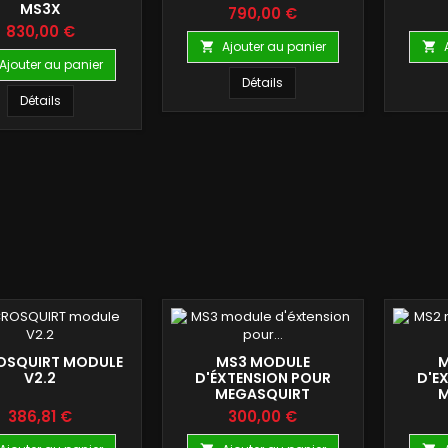
MS3X
Prix
790,00 €
Prix
830,00 €
Ajouter au panier


Ajouter au panier
Détails
Détails
OSQUIRT MODULE
MS3 MODULE
M
V2.2
D'ÉXTENSION POUR
D'E
MEGASQUIRT
M
Prix
Prix
386,81 €
300,00 €