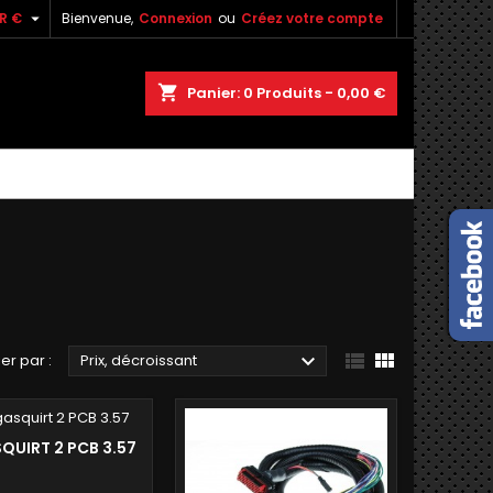

R €
Bienvenue,
Connexion
ou
Créez votre compte
shopping_cart
Panier:
0
Produits - 0,00 €



ier par :
Prix, décroissant
QUIRT 2 PCB 3.57