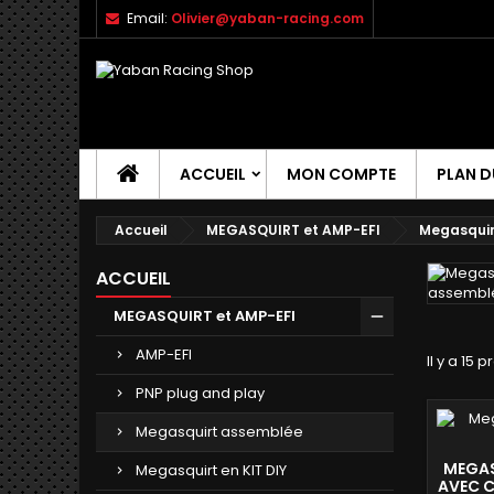
Email:
Olivier@yaban-racing.com
ACCUEIL
MON COMPTE
PLAN D
Accueil
MEGASQUIRT et AMP-EFI
Megasquir
ACCUEIL
MEGASQUIRT et AMP-EFI
AMP-EFI
Il y a 15 p
PNP plug and play
Megasquirt assemblée
MEGAS
Megasquirt en KIT DIY
AVEC C