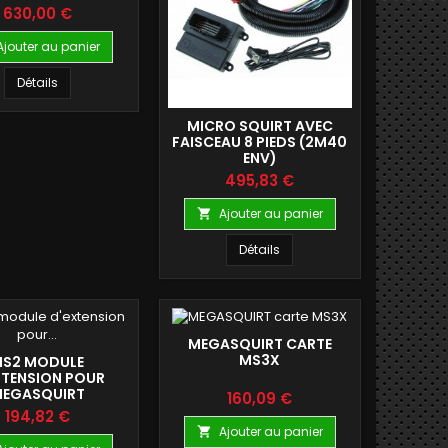
Prix
630,00 €
Ajouter au panier
Détails
MICRO SQUIRT AVEC
FAISCEAU 8 PIEDS (2M40
ENV)
Prix
495,83 €
Ajouter au panier

Détails
MEGASQUIRT CARTE
MS3X
S2 MODULE
XTENSION POUR
EGASQUIRT
Prix
160,09 €
Prix
194,82 €
Ajouter au panier
