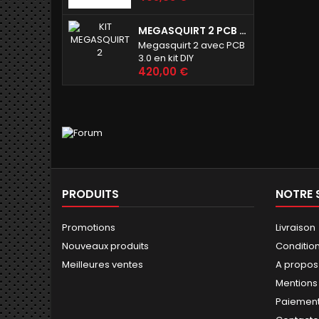
MEGASQUIRT 2 PCB 3.0
Megasquirt 2 avec PCB
3.0 en kit DIY
Prix
420,00 €
PRODUITS
NOTRE 
Promotions
Livraison
Nouveaux produits
Conditions
Meilleures ventes
A propos
Mentions
Paiement