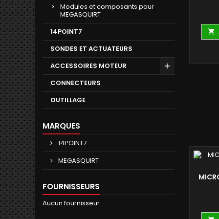
Modules et composants pour
MEGASQUIRT
14POINT7

SONDES ET ACTUATEURS
ACCESSOIRES MOTEUR
CONNECTEURS
OUTILLAGE
MARQUES
14POINT7
MEGASQUIRT
MICR
FOURNISSEURS
Aucun fournisseur