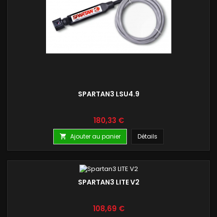
SPARTAN3 LSU4.9
Prix
180,33 €
Ajouter au panier
Détails

SPARTAN3 LITE V2
Prix
108,69 €