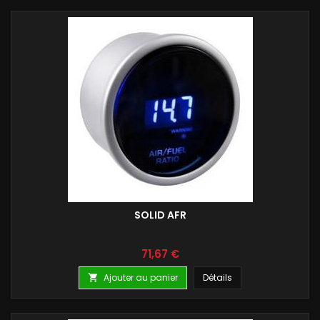
SOLID AFR
Prix
71,67 €
Ajouter au panier
Détails
