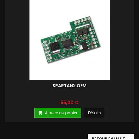
SPARTAN2 OEM
Prix
55,00 €
Ajouter au panier
Détails

RETOUR EN HAUT