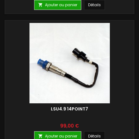
Ajouter au panier
Détails

LSU4.9 14POINT7
Prix
99,00 €
Ajouter au panier
Détails
