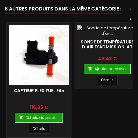
8 AUTRES PRODUITS DANS LA MÊME CATÉGORIE :
>
<
SONDE DE TEMPÉRATURE
D'AIR D'ADMISSION IAT
Prix
48,43 €
Ajouter au panier

Détails
CAPTEUR FLEX FUEL E85
Prix
116,85 €
Détails du produit

Détails