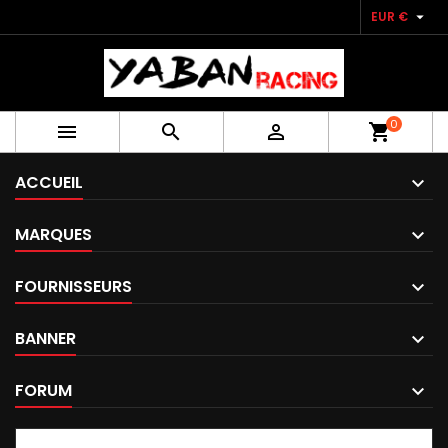

EUR €
0



shopping_cart
ACCUEIL
MARQUES
FOURNISSEURS
BANNER
FORUM