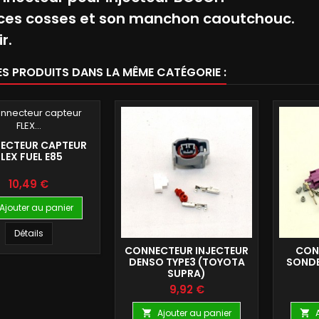
ces cosses et son manchon caoutchouc.
r.
ES PRODUITS DANS LA MÊME CATÉGORIE :
ECTEUR CAPTEUR
LEX FUEL E85
Prix
10,49 €
Ajouter au panier
Détails
CONNECTEUR INJECTEUR
CON
DENSO TYPE3 (TOYOTA
SONDE
SUPRA)
Prix
9,92 €
Ajouter au panier

