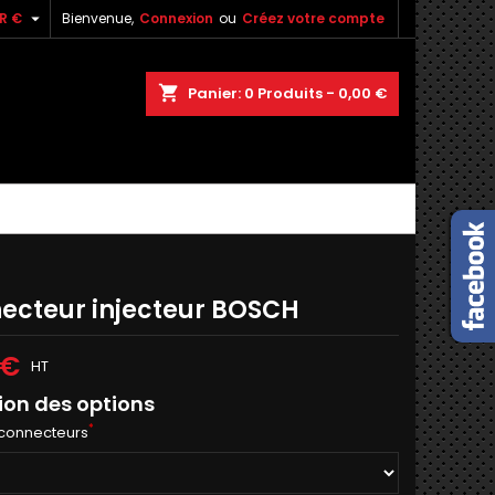

R €
Bienvenue,
Connexion
ou
Créez votre compte
shopping_cart
Panier:
0
Produits - 0,00 €
ecteur injecteur BOSCH
 €
HT
ion des options
*
connecteurs