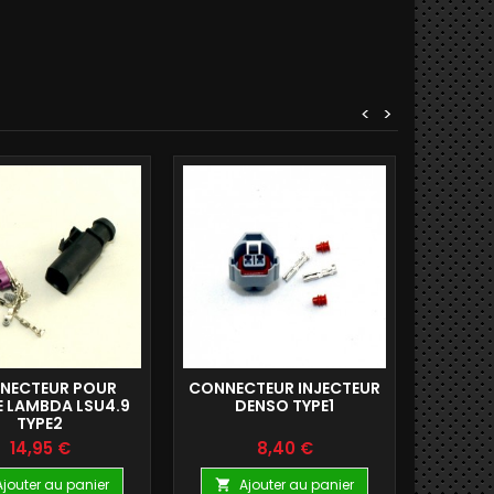
<
>
CONN
CAR
CAPTEU
A

NECTEUR POUR
CONNECTEUR INJECTEUR
 LAMBDA LSU4.9
DENSO TYPE1
TYPE2
Prix
Prix
14,95 €
8,40 €
Ajouter au panier
Ajouter au panier
