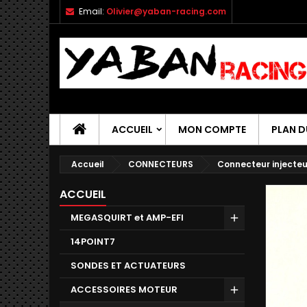
Email:
Olivier@yaban-racing.com
ACCUEIL
MON COMPTE
PLAN D
Accueil
CONNECTEURS
Connecteur injecte
ACCUEIL
MEGASQUIRT et AMP-EFI
14POINT7
SONDES ET ACTUATEURS
ACCESSOIRES MOTEUR