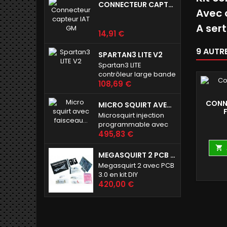
CONNECTEUR CAPTEUR IAT GM
Avec 
A serti
Prix
14,91 €
9 AUTR
SPARTAN3 LITE V2
Spartan3 LITE
contrôleur large bande
Prix
108,69 €
CONN
MICRO SQUIRT AVEC FAISCEAU 8 PIEDS (2M40 ENV)
F
Microsquirt injection
programmable avec
Prix
harnais long
495,83 €

MEGASQUIRT 2 PCB 3.0
Megasquirt 2 avec PCB
3.0 en kit DIY
Prix
420,00 €