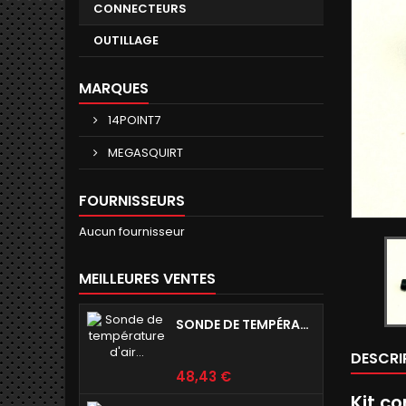
CONNECTEURS
OUTILLAGE
MARQUES
14POINT7
MEGASQUIRT
FOURNISSEURS
Aucun fournisseur
MEILLEURES VENTES
SONDE DE TEMPÉRATURE D'AIR D'ADMISSION IAT
DESCRI
Prix
48,43 €
Kit c