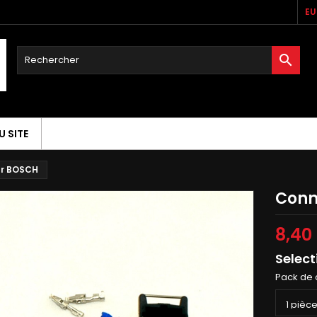
EU

U SITE
ur BOSCH
Conn
8,40
Select
Pack de 