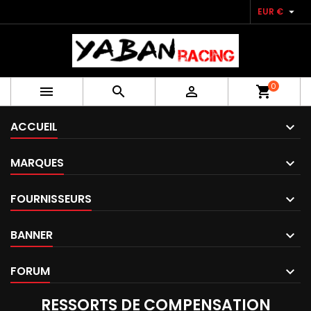

EUR €
0



shopping_cart
ACCUEIL
MARQUES
FOURNISSEURS
BANNER
FORUM
RESSORTS DE COMPENSATION